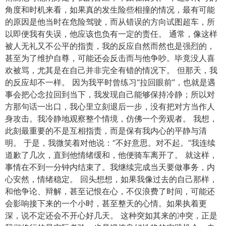
角度和时机来看，如果真的发生险些相撞的情况，最有可能
的原因是他当时在危险驾驶，而从错误的方向试图超车，所
以即便我有失误，他应该也负有一定的责任。 通常，像这样
被人无礼又不公平的指责，我的反应自然而然也是强烈的，
甚至为了维护自尊，可能还会反击而与他争吵。毕竟没人喜
欢被骂，尤其是在自己并非完全有错的情况下。 但那天，我
的反应却不一样。 因为我平时曾练习“拉回眼前”，也就是遇
事会把心念拉回到当下，我发现自己能够保持冷静；所以对
方那句话一出口，我心里立刻退后一步，没有把对方当作人
身攻击。我冷静地观察整个情境，仿佛一个旁观者。 我想，
此刻最重要的不是互相指责，而是保有我内心的平静与清
明。 于是，我微笑着对他说：“不好意思。对不起。”我连续
道歉了几次，直到他情绪缓和，他便骑车离开了。 就这样，
事情在不到一分钟内结束了。我继续完成当天要做事务，内
心安然，情绪稳定。 回头想想，如果我像过去的自己那样，
和他争论、辩解，甚至记恨在心，不仅浪费了时间，可能还
会影响接下来的一个小时，甚至整天的心情。如果执着更
深，说不定还会不开心好几天。 这种突如其来的冲突，正是