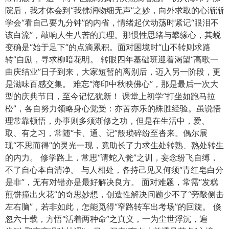
院后，我才体会到“我佛润物细无声”之妙，向外求取的心渐渐
学会“看自己要九分钟”的内省，情绪起伏动荡时紧记“眼泪不
该白流”，敲响人生八苦的真理。那惯性思绪与攀缘心，其蜕
变确是“始于足下”的点滴累积。面对困境时“山不转则求路
转”自励，寻求柳暗花明。 转眼四年基础班迎着渴望“高歌一
曲庆结业”日子到来，大家短暂的离别后，迈入另一阶段，更
是滋味百感交集。 难忘“海印中秋映佛心”，那是最后一次大
型的庆典节日，至今记忆犹新！ 课堂上初学“打坐如跑马拉
松”，各自努力领略身心觉受：亦苦亦乐的殊胜经验。虽说悟
理常靠顿悟，办事则多须渐修之功，但是在生活中，爱、
取、有之习，常随“卡、通、记”般琐碎纷至沓来。偶尔展
现“不思而得”的灵光一现，竟助长了力求生处转熟、熟处转生
的内力。 修学路上，常思“请蛇入瓮”之训，妄念纷飞自缚，
不了自心本自清净。 与人相处，各持己见又何须“青红皂白分
是非”，无有对错亦是最好解决良方。 面对难题，常需“发糕
煎饼撞出火花”的奇思妙想，创造性解决问题少不了“旁敲侧击
左右脑”，若非如此，怎能觅得“窄路转车出考场”的回旋。 倏
忽六十载，方悟“活着两种命”之真义，一为尘世浮沉，遍