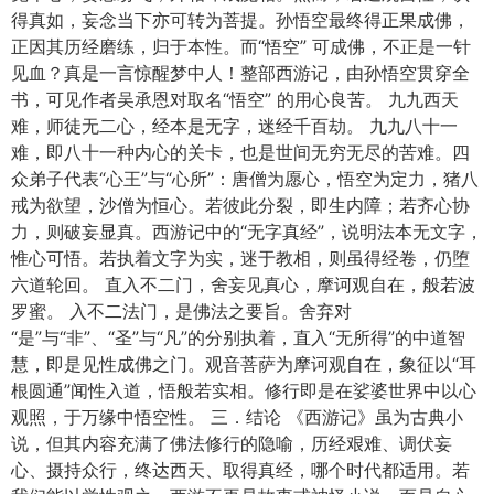
得真如，妄念当下亦可转为菩提。孙悟空最终得正果成佛，
正因其历经磨练，归于本性。而“悟空” 可成佛，不正是一针
见血？真是一言惊醒梦中人！整部西游记，由孙悟空贯穿全
书，可见作者吴承恩对取名“悟空” 的用心良苦。 九九西天
难，师徒无二心，经本是无字，迷经千百劫。 九九八十一
难，即八十一种内心的关卡，也是世间无穷无尽的苦难。四
众弟子代表“心王”与“心所”：唐僧为愿心，悟空为定力，猪八
戒为欲望，沙僧为恒心。若彼此分裂，即生内障；若齐心协
力，则破妄显真。西游记中的“无字真经”，说明法本无文字，
惟心可悟。若执着文字为实，迷于教相，则虽得经卷，仍堕
六道轮回。 直入不二门，舍妄见真心，摩诃观自在，般若波
罗蜜。 入不二法门，是佛法之要旨。舍弃对
“是”与“非”、“圣”与“凡”的分别执着，直入“无所得”的中道智
慧，即是见性成佛之门。观音菩萨为摩诃观自在，象征以“耳
根圆通”闻性入道，悟般若实相。修行即是在娑婆世界中以心
观照，于万缘中悟空性。 三．结论 《西游记》虽为古典小
说，但其内容充满了佛法修行的隐喻，历经艰难、调伏妄
心、摄持众行，终达西天、取得真经，哪个时代都适用。若