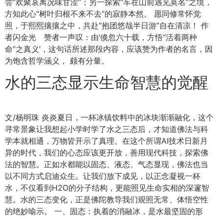
尝“欢聚哀离况味甘涩”；另一探索“车在山前遇见莫名”之境，
方知此心“树叶归根不来不去”的寂静本然。 愿同修常怀觉
照，于熙熙攘攘之中，共赴“抱团悠哉半日游”自在清凉！ 作
者闪金光 赞者一声叹：由‘倏忽六十载，方悟“活着两种
命”之真义’，这句话所述那段内容，应该赞为作者的名言，因
为饱含哲学涵义， 颇有分量。
水的三态显示生命智慧的觉醒
文/杨明珠 炎炎夏日，一杯冰镇饮料中的冰块渐渐融化，这个
寻常景象让我想起小学时学了水之三态后，才知道佛法与科
学本就相通，万物皆开示了真理。在这个所谓AI技术日新月
异的时代，我们的心态应该更开放，善用现代科技，探索佛
法的智慧。正如水都能以固态、液态、气态显现，佛法也当
以不同方式启迪众生。让我们放下成见，以正念凝视一杯
水，不仅看到H2O的分子结构，更能照见生命实相的深邃智
慧。水的三态变化，正是佛陀教导我们观照无常、体悟空性
的绝妙喻示。 一、固态：执着的消融冰，是水最坚固的形