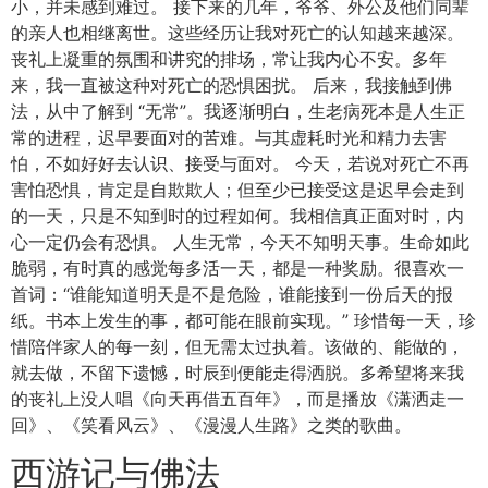
小，并未感到难过。 接下来的几年，爷爷、外公及他们同辈
的亲人也相继离世。这些经历让我对死亡的认知越来越深。
丧礼上凝重的氛围和讲究的排场，常让我内心不安。多年
来，我一直被这种对死亡的恐惧困扰。 后来，我接触到佛
法，从中了解到 “无常”。我逐渐明白，生老病死本是人生正
常的进程，迟早要面对的苦难。与其虚耗时光和精力去害
怕，不如好好去认识、接受与面对。 今天，若说对死亡不再
害怕恐惧，肯定是自欺欺人；但至少已接受这是迟早会走到
的一天，只是不知到时的过程如何。我相信真正面对时，内
心一定仍会有恐惧。 人生无常，今天不知明天事。生命如此
脆弱，有时真的感觉每多活一天，都是一种奖励。很喜欢一
首词：“谁能知道明天是不是危险，谁能接到一份后天的报
纸。书本上发生的事，都可能在眼前实现。” 珍惜每一天，珍
惜陪伴家人的每一刻，但无需太过执着。该做的、能做的，
就去做，不留下遗憾，时辰到便能走得洒脱。多希望将来我
的丧礼上没人唱《向天再借五百年》，而是播放《潇洒走一
回》、《笑看风云》、《漫漫人生路》之类的歌曲。
西游记与佛法