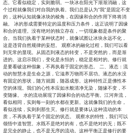
态。它看似稳定，实则脆弱。一块冰在阳光下渐渐消融，这
个过程就像我们对自我的执着。我们总是认为“我”是固定不变
的，这种认知就像冰块的棱角，在因缘和合的作用下终将消
融。 冰的形成需要特定的温度和压力条件，这正说明了因缘
和合的道理。没有绝对的独立存在，一切现象都是条件的聚
合。当我们执着于某种状态时，就像试图让冰块永远不化，
这是违背自然规律的妄想。 观察冰的融化过程，我们可以看
到无常的显现。从固态到液态的转变，不是突然的，而是渐
进的。这启示我们，变化是永恒的，稳定是相对的。修行就
是要看破这种假象，不再执着于固定的形态。 二、液态：流
动的智慧水是生命之源，它滋养万物而不居功。液态的水没
有固定的形状，随方就圆，随器成形。这种特性正是佛性本
空的体现。我们的心性本应如水般清净无染，随缘不变，不
变随缘。 水的流动展现了因缘和合的动态平衡。江河奔流，
看似相同，实则每一刻的水都在更新。这就像我们的生命，
看似连续，实则刹那生灭。修行就是要体认这种流动的本
质，不再执着于某个固定的状态。 观察水的特性，我们可以
领悟中道智慧。水既不是绝对的有，也不是绝对的无；既不
是完全的静止，也不是无序的流动。这种平衡正是修行的要