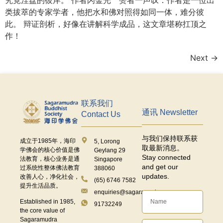
究竟涅盘的彼岸。 作者闪金光 赞者一声叹：作者是一位出
类拔萃的专家学者，他把水和佛对照得如同一体，难分彼
此。 辩证剖析，好像在讲解科学成品，这文章堪称扛顶之
作！
Next
→
联系我们
通讯 Newsletter
Contact Us
与我们保持联系获
成立于
1985
年，海印
5, Lorong
取最新消息。
学佛会的核心价值是佛
Geylang 29
Stay connected
法教育，核心业务是通
Singapore
and get our
过系统性整体佛法教育
388060
updates.
改善人心，净化社会，
(65) 6746 7582
提升生活品质。
enquiries@sagaramudra.org.sg
Established in 1985,
91732249
the core value of
Sagaramudra