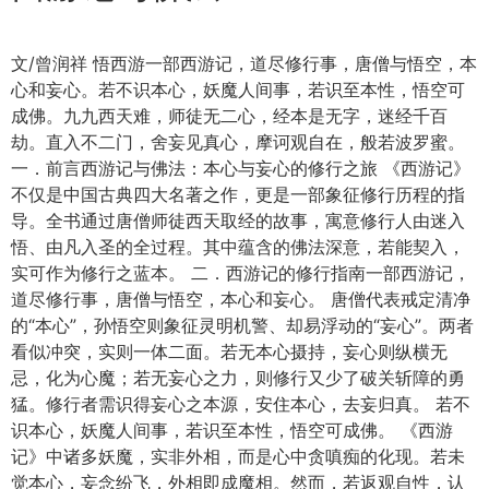
文/曾润祥 悟西游一部西游记，道尽修行事，唐僧与悟空，本
心和妄心。若不识本心，妖魔人间事，若识至本性，悟空可
成佛。九九西天难，师徒无二心，经本是无字，迷经千百
劫。直入不二门，舍妄见真心，摩诃观自在，般若波罗蜜。
一．前言西游记与佛法：本心与妄心的修行之旅 《西游记》
不仅是中国古典四大名著之作，更是一部象征修行历程的指
导。全书通过唐僧师徒西天取经的故事，寓意修行人由迷入
悟、由凡入圣的全过程。其中蕴含的佛法深意，若能契入，
实可作为修行之蓝本。 二．西游记的修行指南一部西游记，
道尽修行事，唐僧与悟空，本心和妄心。 唐僧代表戒定清净
的“本心”，孙悟空则象征灵明机警、却易浮动的“妄心”。两者
看似冲突，实则一体二面。若无本心摄持，妄心则纵横无
忌，化为心魔；若无妄心之力，则修行又少了破关斩障的勇
猛。修行者需识得妄心之本源，安住本心，去妄归真。 若不
识本心，妖魔人间事，若识至本性，悟空可成佛。 《西游
记》中诸多妖魔，实非外相，而是心中贪嗔痴的化现。若未
觉本心，妄念纷飞，外相即成魔相。然而，若返观自性，认