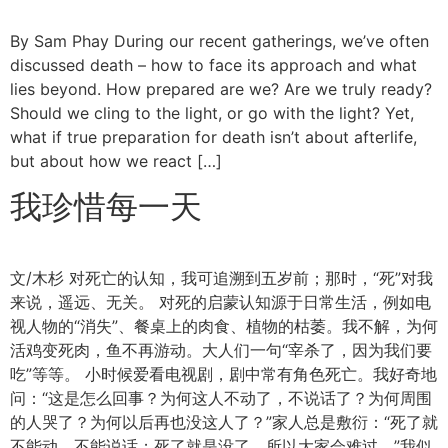
By Sam Phay During our recent gatherings, we’ve often
discussed death – how to face its approach and what
lies beyond. How prepared are we? Are we truly ready?
Should we cling to the light, or go with the light? Yet,
what if true preparation for death isn’t about afterlife,
but about how we react […]
我珍惜每一天
文/木杉 对死亡的认知，我可追溯到五岁前；那时，“死”对我
来说，遥远、无关。 对死的启蒙认知源于日常生活，例如电
视人物的“消失”、餐桌上的肉食、植物的枯萎。我不解，为何
活鸡变死肉，鱼不再游动。大人们一句“宰杀了，因为我们要
吃”等等。 小时候爱看电视剧，剧中常有角色死亡。我好奇地
问：“这是怎么回事？为何这人不动了，不说话了？为何周围
的人哭了？为何以后再也没这人了？”家人总是敷衍：“死了就
不能动，不能说话；死了就是没了，所以大家会难过。”我似