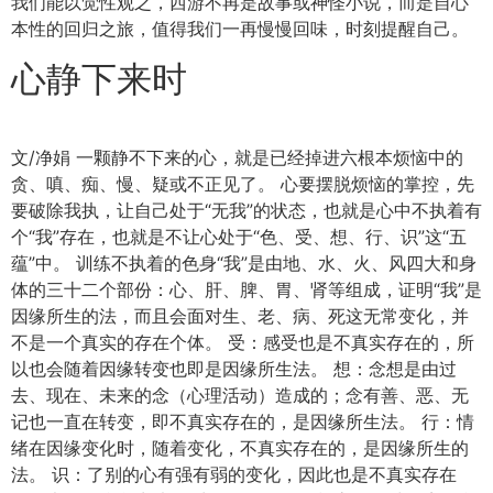
我们能以觉性观之，西游不再是故事或神怪小说，而是自心
本性的回归之旅，值得我们一再慢慢回味，时刻提醒自己。
心静下来时
文/净娟 一颗静不下来的心，就是已经掉进六根本烦恼中的
贪、嗔、痴、慢、疑或不正见了。 心要摆脱烦恼的掌控，先
要破除我执，让自己处于“无我”的状态，也就是心中不执着有
个“我”存在，也就是不让心处于“色、受、想、行、识”这“五
蕴”中。 训练不执着的色身“我”是由地、水、火、风四大和身
体的三十二个部份：心、肝、脾、胃、肾等组成，证明“我”是
因缘所生的法，而且会面对生、老、病、死这无常变化，并
不是一个真实的存在个体。 受：感受也是不真实存在的，所
以也会随着因缘转变也即是因缘所生法。 想：念想是由过
去、现在、未来的念（心理活动）造成的；念有善、恶、无
记也一直在转变，即不真实存在的，是因缘所生法。 行：情
绪在因缘变化时，随着变化，不真实存在的，是因缘所生的
法。 识：了别的心有强有弱的变化，因此也是不真实存在