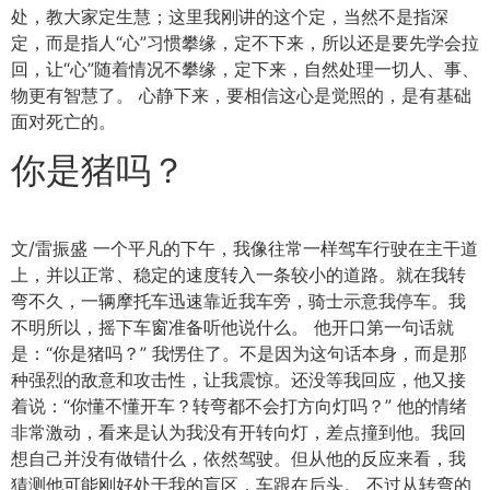
处，教大家定生慧；这里我刚讲的这个定，当然不是指深
定，而是指人“心”习惯攀缘，定不下来，所以还是要先学会拉
回，让“心”随着情况不攀缘，定下来，自然处理一切人、事、
物更有智慧了。 心静下来，要相信这心是觉照的，是有基础
面对死亡的。
你是猪吗？
文/雷振盛 一个平凡的下午，我像往常一样驾车行驶在主干道
上，并以正常、稳定的速度转入一条较小的道路。就在我转
弯不久，一辆摩托车迅速靠近我车旁，骑士示意我停车。我
不明所以，摇下车窗准备听他说什么。 他开口第一句话就
是：“你是猪吗？” 我愣住了。不是因为这句话本身，而是那
种强烈的敌意和攻击性，让我震惊。还没等我回应，他又接
着说：“你懂不懂开车？转弯都不会打方向灯吗？” 他的情绪
非常激动，看来是认为我没有开转向灯，差点撞到他。我回
想自己并没有做错什么，依然驾驶。但从他的反应来看，我
猜测他可能刚好处于我的盲区，车跟在后头。 不过从转弯的