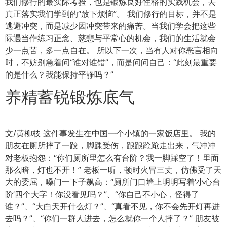
我们修行的最实际考验，也是锻炼良好性格的实践机会，去
真正落实我们学到的“放下烦恼”。 我们修行的目标，并不是
逃避冲突，而是减少因冲突带来的痛苦。当我们学会把这些
际遇当作练习正念、慈悲与平常心的机会，我们的生活就会
少一点苦，多一点自在。 所以下一次，当有人对你恶言相向
时，不妨别急着问“谁对谁错”，而是问问自己：“此刻最重要
的是什么？我能保持平静吗？”
养精蓄锐锻炼底气
文/黄柳枝 这件事发生在中国一个小镇的一家饭店里。 我的
朋友在厕所摔了一跤，脚踝受伤，踉踉跄跄走出来，气冲冲
对老板抱怨：“你们厕所里怎么有台阶？我一脚踩空了！里面
那么暗，灯也不开！” 老板一听，顿时火冒三丈，仿佛受了天
大的委屈，嗓门一下子飙高：“厕所门口墙上明明写着‘小心台
阶’四个大字！你没看见吗？”、“你自己不小心，怪得了
谁？”、“大白天开什么灯？”、“真看不见，你不会先开灯再进
去吗？”、“你们一群人进去，怎么就你一个人摔了？” 朋友被