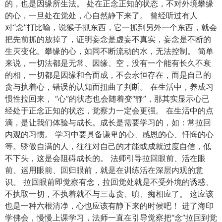
的，也是因缘所生法。 处在正念正知的状态，不对外境攀缘
的心，一旦处在觉处，心自然静下来了。 曾经听过有人
对“念”打比喻，说猴子抓东西，它一抓到另外一个东西，就会
把先前抓的放掉了，证明妄念是虚妄不真实，妄念是不断的
生灭变化。攀缘的心，如同不断流动的水，无法控制。 简单
来说，一切法都是无常、因缘、空，没有一个能有长久不衰
的相，一切都是因缘和合而成，不会永恒存在，而是自己的
贪与执着心，错误的认知而扭曲了判断。 在生活中，养成习
惯性拉回来， “心”的状态也会随着变“静”，那其实显示心已
经处于正念正知的状态，觉察力一定会更强。 在生活中的点
滴，是让我们体验与成长。成长是需要学习的，如：常拉回
内观的习惯。 学习中要具备谦卑的心、感恩的心、忏悔的心
等。骄傲自满的人，往往对自己的才能或成就过度自信，低
不下头，这是会阻碍成长的。 法师引导拉回眼前、活在眼
前、运用眼前、回归眼前，就是在训练活在深层内观的意
识。 拉回眼前即觉察有念，拉回觉处就是不受外境的诱惑、
不执取一切，不执着就不与三毒贪、嗔、痴相应了。 这应该
也是一种六根清净，心也应该有静下来的时候吧！ 进了海印
学佛会，慢慢上课学习，法师一直在引导觉察把“念”拉回到觉