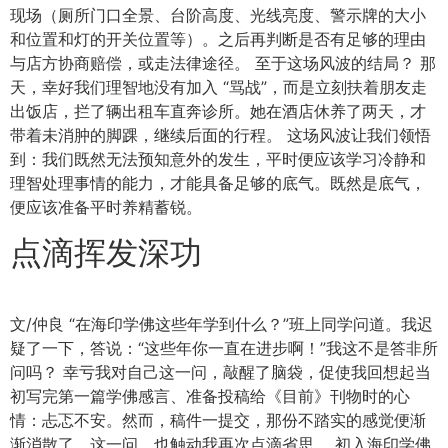
现场（厕所门口全景、台阶高度、光线亮度、警示牌的大小
和位置和灯的开关位置等）。之后再判断是否有足够的理由
与店方协商赔偿，或走法律途径。 至于这场风波的结局？ 那
天，幸好我们理智地没有加入 “骂战”，而是立刻扶着朋友走
出饭店，拦了辆出租车直奔诊所。她在酒店休养了两天，才
带着未消肿的脚踝，继续后面的行程。 这场风波让我们领悟
到：我们既然无法预知意外的发生，平时便应该学习冷静和
理智处理事情的能力，才能具备足够的底气。既然是底气，
便应该准备平时养精蓄锐。
点滴挥发深功
文/仲良 “在海印学佛这些年学到什么？”班上同学问道。我迟
疑了一下，答说：“这些年你一直在进步啊！”我这不是答非所
问吗？ 幸亏我对自己这一问，敲醒了脑袋，促使我回想起当
初写完第一篇学佛感言、准备投稿给《目前》刊物时的心
情：忐忑不安。然而，稿件一提交，那份不踏实的感觉便渐
渐消散了。这一问，也触动我再次点滴省思。 初入海印学佛