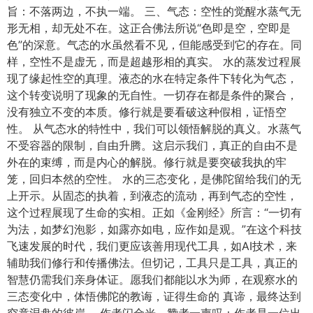
旨：不落两边，不执一端。 三、气态：空性的觉醒水蒸气无
形无相，却无处不在。这正合佛法所说“色即是空，空即是
色”的深意。气态的水虽然看不见，但能感受到它的存在。同
样，空性不是虚无，而是超越形相的真实。 水的蒸发过程展
现了缘起性空的真理。液态的水在特定条件下转化为气态，
这个转变说明了现象的无自性。一切存在都是条件的聚合，
没有独立不变的本质。修行就是要看破这种假相，证悟空
性。 从气态水的特性中，我们可以领悟解脱的真义。水蒸气
不受容器的限制，自由升腾。这启示我们，真正的自由不是
外在的束缚，而是内心的解脱。修行就是要突破我执的牢
笼，回归本然的空性。 水的三态变化，是佛陀留给我们的无
上开示。从固态的执着，到液态的流动，再到气态的空性，
这个过程展现了生命的实相。正如《金刚经》所言：“一切有
为法，如梦幻泡影，如露亦如电，应作如是观。”在这个科技
飞速发展的时代，我们更应该善用现代工具，如AI技术，来
辅助我们修行和传播佛法。但切记，工具只是工具，真正的
智慧仍需我们亲身体证。愿我们都能以水为师，在观察水的
三态变化中，体悟佛陀的教诲，证得生命的 真谛，最终达到