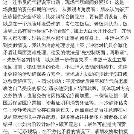
这一连串反问气得说不出话，现场气氛瞬间好紧张！ 这是一
场典型的责任归属的冲突。 从旁观者角度看：朋友认为饭店
应该提供安全环境，比如消除台阶隐患，要有照明设备，所
以是在一个危险环境受伤的，责任在饭店。老板则认为，饭
店墙上贴有警示标语“小心台阶”，加上大白天开什么灯，其他
客人都没事，过错自然在那个出事的顾客身上。 生活中若遇
到类似情况，我认为冷静处理才是上策；冲动对抗只会激化
矛盾让局面更难处理。稳妥的做法是“先控制场面，再取证”。
– 先抚平各方情绪，以免进一步伤害关系：事故一发生立即
拉回眼前，稳住澎湃的心潮，不让掉入激动的情绪中。先停
止尖锐的活动确保各方安全、请求店方协助初步处理伤口或
冰敷缓解痛苦。 – 请求协助：平复情绪后用平和语气向老板
表达自己受伤的事实. 请求他安排人陪同就医。既体现对方有
义务协助，也避免伤情因拖延治疗而加重。 – 保留证据：就
医后保留医疗票据，诊断证明和消费凭证等。 – 冷静评估责
任：冷静考虑是否存在自身过失，例如自己是否注意脚在可
见的警示环境中存在疏忽。很多事故往往是多方因素叠加的
结果（比如台阶设计缺陷+顾客疏忽），最终可能是共同责
任。 – 记录现场：在不激化矛盾的情况下，请朋友协助拍摄