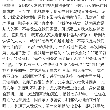
懂非懂，又因家人常说“电视剧情是假的”，便以为人的死亡只
是虚构，只存在于电视剧里，现实中只有鸡鸭鱼虾会死。 后
来，我渐渐注意到组屋楼下常有搭布棚的情景。几次询问后
才明白，那是有人死了办丧事。但我仍有错觉，认为死亡是
别人的事，不会发生在我们家里。所以死亡对我来说依然遥
远。 直到后来，我开始从家人看报纸讣告与谈话中，听到有
认识的人去世，就隐约感到死亡越来越近，不再只是与我们
家无关的事。 五岁上幼儿园时，一次路过治丧处，再次问妈
妈。她如常敷衍，但我进一步追问：“为什么会死？” “老了就
会死。”妈妈答。 “每个人都会老吗？每个人老了都会死吗？”
“当然。” “所以有一天，你也会死？我也会死？” “对啊！”妈
妈的直接回答，对我造成了巨大的冲击。那天在学校，我浑
身不自在，感到巨大恐惧，甚至情绪失控，在教室里大哭，
无法平静。老师只好通知家长，父亲也赶来把我带回家。此
后几年，恐慌时不时袭来，尤其夜晚经过治丧处，身体甚至
会颤抖。 第一次近距离接触死亡，是我七岁那年。一位住在
附近的远亲病逝，因两家关系密切，我随家人到治丧处吊
唁，并参加了入殓仪式，第一次亲眼见到遗体。那时我年纪