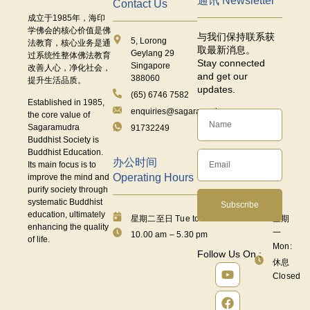
通讯 Newsletter
Contact Us
成立于
1985
年，海印
学佛会的核心价值是佛
与我们保持联系获
5, Lorong
法教育，核心业务是通
取最新消息。
Geylang 29
过系统性整体佛法教育
Stay connected
Singapore
改善人心，净化社会，
and get our
388060
提升生活品质。
updates.
(65) 6746 7582
Established in 1985,
enquiries@sagaramudra.org.sg
the core value of
Sagaramudra
91732249
Buddhist Society is
Buddhist Education.
办公时间
Its main focus is to
Operating Hours
improve the mind and
purify society through
systematic Buddhist
Subscribe
education, ultimately
星期二至日 Tue to Fri:
星期
enhancing the quality
一
10.00 am – 5.30 pm
of life.
Mon:
Follow Us On :
休息
Closed