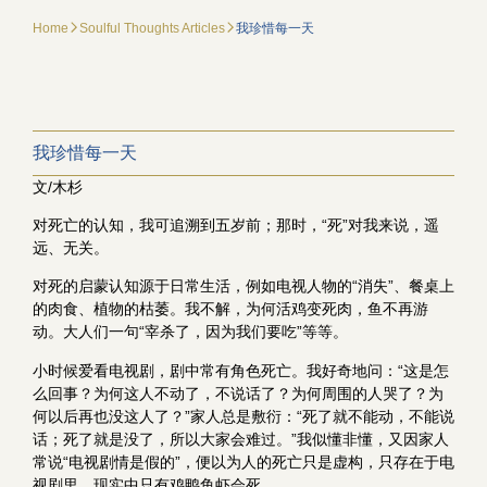
Home
Soulful Thoughts Articles
我珍惜每一天
我珍惜每一天
文/木杉
对死亡的认知，我可追溯到五岁前；那时，“死”对我来说，遥
远、无关。
对死的启蒙认知源于日常生活，例如电视人物的“消失”、餐桌上
的肉食、植物的枯萎。我不解，为何活鸡变死肉，鱼不再游
动。大人们一句“宰杀了，因为我们要吃”等等。
小时候爱看电视剧，剧中常有角色死亡。我好奇地问：“这是怎
么回事？为何这人不动了，不说话了？为何周围的人哭了？为
何以后再也没这人了？”家人总是敷衍：“死了就不能动，不能说
话；死了就是没了，所以大家会难过。”我似懂非懂，又因家人
常说“电视剧情是假的”，便以为人的死亡只是虚构，只存在于电
视剧里，现实中只有鸡鸭鱼虾会死。