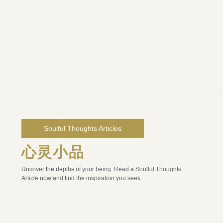
Soulful Thoughts Articles
心灵小品
Uncover the depths of your being. Read a Soulful Thoughts
Article now and find the inspiration you seek.