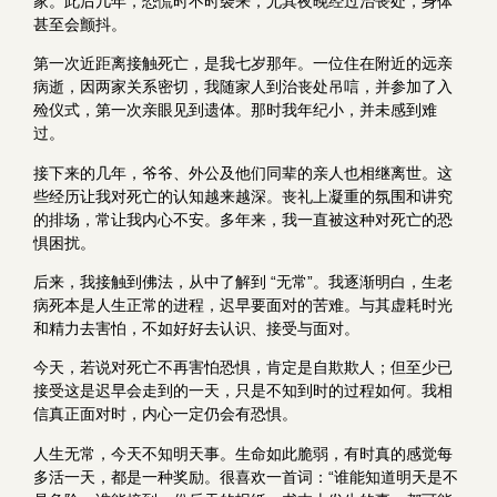
家。此后几年，恐慌时不时袭来，尤其夜晚经过治丧处，身体
甚至会颤抖。
第一次近距离接触死亡，是我七岁那年。一位住在附近的远亲
病逝，因两家关系密切，我随家人到治丧处吊唁，并参加了入
殓仪式，第一次亲眼见到遗体。那时我年纪小，并未感到难
过。
接下来的几年，爷爷、外公及他们同辈的亲人也相继离世。这
些经历让我对死亡的认知越来越深。丧礼上凝重的氛围和讲究
的排场，常让我内心不安。多年来，我一直被这种对死亡的恐
惧困扰。
后来，我接触到佛法，从中了解到 “无常”。我逐渐明白，生老
病死本是人生正常的进程，迟早要面对的苦难。与其虚耗时光
和精力去害怕，不如好好去认识、接受与面对。
今天，若说对死亡不再害怕恐惧，肯定是自欺欺人；但至少已
接受这是迟早会走到的一天，只是不知到时的过程如何。我相
信真正面对时，内心一定仍会有恐惧。
人生无常，今天不知明天事。生命如此脆弱，有时真的感觉每
多活一天，都是一种奖励。很喜欢一首词：“谁能知道明天是不