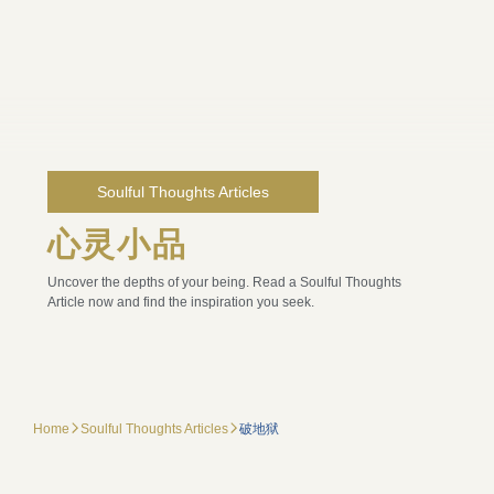
Soulful Thoughts Articles
心灵小品
Uncover the depths of your being. Read a Soulful Thoughts
Article now and find the inspiration you seek.
Home
Soulful Thoughts Articles
破地狱