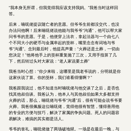
“我本身无所谓，但我觉得我应该支持我妈。”我爸当时这样回
答。
后来，喃呒佬提议随亡者的意愿。但爷爷生前都没交代，也没
办法问他啊！后来喃呒佬说他能与我爷爷“沟通”，他可以帮大家
问爷爷的意愿。于是，他便穿上法衣，拿起法器与一个由七八
个不同大小的硬币与金属串起的筊杯，嘴里念念有词地与爷
爷“沟通”。念到最后时，他提高声量：“火葬还是土葬，一切由
您决定！”他将他手上的筊杯重复抛了三次，又用手指算了几
下，然后转过头对大家说：“老人家说要土葬”
我爸当时心想：“你少来啦，这哪里是我老爷说的，分明就是你
这家伙说了算。你的筊杯，我们谁看得懂啊？”
我爸跟我说过，他不知道当时喃呒佬与他交谈了之后，是否也
找其他叔伯谈。我爸认为，他本人与其他叔伯如果大多都支持
火葬的话，那么，喃呒佬与爷爷“沟通”后，很有可能会说爷爷要
火葬。我爸很佩服这位喃呒佬，觉得他很有智慧，懂得善用他
的专业的方便与技巧，解决了家属的争执问题。死人的问题容
易解决，难搞的其实都是活人。
爷爷的丧礼，喃呒佬做了两场破地狱。一场是在最后一晚，与