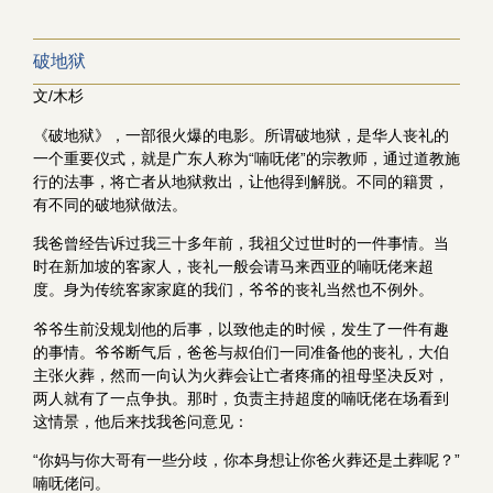
破地狱
文/木杉
《破地狱》，一部很火爆的电影。所谓破地狱，是华人丧礼的
一个重要仪式，就是广东人称为“喃呒佬”的宗教师，通过道教施
行的法事，将亡者从地狱救出，让他得到解脱。不同的籍贯，
有不同的破地狱做法。
我爸曾经告诉过我三十多年前，我祖父过世时的一件事情。当
时在新加坡的客家人，丧礼一般会请马来西亚的喃呒佬来超
度。身为传统客家家庭的我们，爷爷的丧礼当然也不例外。
爷爷生前没规划他的后事，以致他走的时候，发生了一件有趣
的事情。爷爷断气后，爸爸与叔伯们一同准备他的丧礼，大伯
主张火葬，然而一向认为火葬会让亡者疼痛的祖母坚决反对，
两人就有了一点争执。那时，负责主持超度的喃呒佬在场看到
这情景，他后来找我爸问意见：
“你妈与你大哥有一些分歧，你本身想让你爸火葬还是土葬呢？”
喃呒佬问。