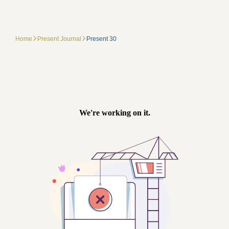
Home
Present Journal
Present 30
四事供养是指以“衣”、“食”、 “住”、“药”四种日常生活最基本之所需来资养佛、僧。“衣”能解决蚊虫叮咬、寒冷之苦，“食”能解决饥饿之苦，“住”能解决日晒雨淋、野兽侵犯之苦，“ 药”能解决疾病之苦。借助于这四事供养，佛、僧得以安顿色身、增长道业并弘法利生。因此，当我们在完成四事供养时，其实就是在护持三宝、护持佛教。有了以上的认识之后，我们可以更进一步的拓宽对四事供养的理解：供养其实就是布施，对三宝、长
辈、平辈称之供养，对下辈称之布施。供养（布施）除了是一种美德，也是学佛者该有的修持；它除了能累积世间的福报，也能成就出世间的智慧（布施波罗蜜）。因此，我们在供养时不应只限于“衣”、“食”、“住”、“药”这四者，而是要看到供养除了物质上的财施，尚有非物质性的法施和精神层面的无畏施，让自己朝向布施波罗蜜的完成 （请参阅拙著《无坚不摧》之成就布施波罗蜜）。