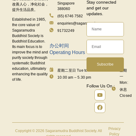
Stay connected
Singapore
改善人心，净化社会，
and get our
388060
提升生活品质。
updates.
(65) 6746 7582
Established in 1985,
enquiries@sagaramudra.org.sg
the core value of
Sagaramudra
91732249
Buddhist Society is
Buddhist Education.
办公时间
Its main focus is to
Operating Hours
improve the mind and
purify society through
systematic Buddhist
Subscribe
education, ultimately
星期二至日 Tue to Fri:
星期
enhancing the quality
一
10.00 am – 5.30 pm
of life.
Mon:
Follow Us On :
休息
Closed
Privacy
Copyright © 2026 Sagaramudra Buddhist Society. All
Policy