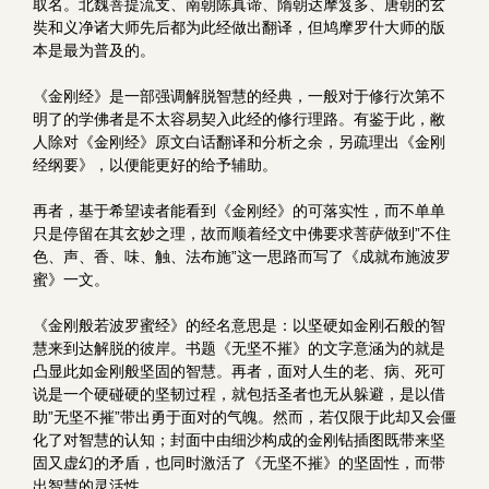
取名。北魏菩提流支、南朝陈真谛、隋朝达摩笈多、唐朝的玄
奘和义净诸大师先后都为此经做出翻译，但鸠摩罗什大师的版
本是最为普及的。
《金刚经》是一部强调解脱智慧的经典，一般对于修行次第不
明了的学佛者是不太容易契入此经的修行理路。有鉴于此，敝
人除对《金刚经》原文白话翻译和分析之余，另疏理出《金刚
经纲要》，以便能更好的给予辅助。
再者，基于希望读者能看到《金刚经》的可落实性，而不单单
只是停留在其玄妙之理，故而顺着经文中佛要求菩萨做到”不住
色、声、香、味、触、法布施”这一思路而写了《成就布施波罗
蜜》一文。
《金刚般若波罗蜜经》的经名意思是：以坚硬如金刚石般的智
慧来到达解脱的彼岸。书题《无坚不摧》的文字意涵为的就是
凸显此如金刚般坚固的智慧。再者，面对人生的老、病、死可
说是一个硬碰硬的坚韧过程，就包括圣者也无从躲避，是以借
助”无坚不摧”带出勇于面对的气魄。然而，若仅限于此却又会僵
化了对智慧的认知；封面中由细沙构成的金刚钻插图既带来坚
固又虚幻的矛盾，也同时激活了《无坚不摧》的坚固性，而带
出智慧的灵活性。