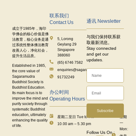
联系我们
通讯 Newsletter
Contact Us
成立于
1985
年，海印
学佛会的核心价值是佛
与我们保持联系获
5, Lorong
法教育，核心业务是通
取最新消息。
Geylang 29
过系统性整体佛法教育
Stay connected
Singapore
改善人心，净化社会，
and get our
388060
提升生活品质。
updates.
(65) 6746 7582
Established in 1985,
enquiries@sagaramudra.org.sg
the core value of
Sagaramudra
91732249
Buddhist Society is
Buddhist Education.
办公时间
Its main focus is to
Operating Hours
improve the mind and
purify society through
systematic Buddhist
Subscribe
education, ultimately
星期二至日 Tue to Fri:
星期
enhancing the quality
一
10.00 am – 5.30 pm
of life.
Mon:
Follow Us On :
休息