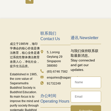
联系我们
通讯 Newsletter
Contact Us
成立于
1985
年，海印
学佛会的核心价值是佛
与我们保持联系获
5, Lorong
法教育，核心业务是通
取最新消息。
Geylang 29
过系统性整体佛法教育
Stay connected
Singapore
改善人心，净化社会，
and get our
388060
提升生活品质。
updates.
(65) 6746 7582
Established in 1985,
enquiries@sagaramudra.org.sg
the core value of
Sagaramudra
91732249
Buddhist Society is
Buddhist Education.
办公时间
Its main focus is to
Operating Hours
improve the mind and
purify society through
systematic Buddhist